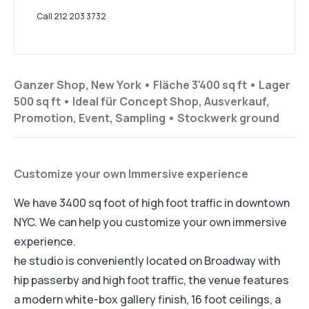
Call 212 203 3732
Ganzer Shop, New York •
Fläche 3'400 sq ft
•
Lager
500 sq ft
•
Ideal für
Concept Shop, Ausverkauf,
Promotion, Event, Sampling
•
Stockwerk
ground
Customize your own Immersive experience
We have 3400 sq foot of high foot traffic in downtown
NYC. We can help you customize your own immersive
experience.
he studio is conveniently located on Broadway with
hip passerby and high foot traffic, the venue features
a modern white-box gallery finish, 16 foot ceilings, a